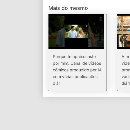
Mais do mesmo
Porque te apaixonaste
A pr
por mim. Canal de vídeos
víde
cómicos produzido por IA
prod
com várias publicações
vári
diár
diár