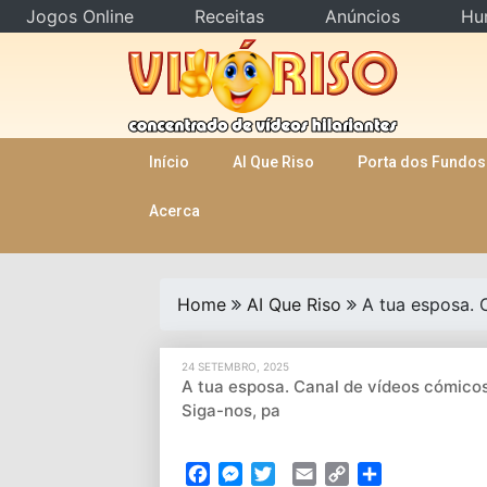
Jogos Online
Receitas
Anúncios
Hu
Skip
to
content
Início
AI Que Riso
Porta dos Fundos
Acerca
Home
AI Que Riso
A tua esposa. 
24 SETEMBRO, 2025
A tua esposa. Canal de vídeos cómicos
Siga-nos, pa
Facebook
Messenger
Twitter
Email
Copy
Partilhar