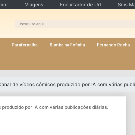
mor
Viagens
Encurtador de Url
Sms Ma
Parafernalha
Bumba na Fofinha
Fernando Rocha
Canal de vídeos cómicos produzido por IA com várias publi
 produzido por IA com várias publicações diárias.