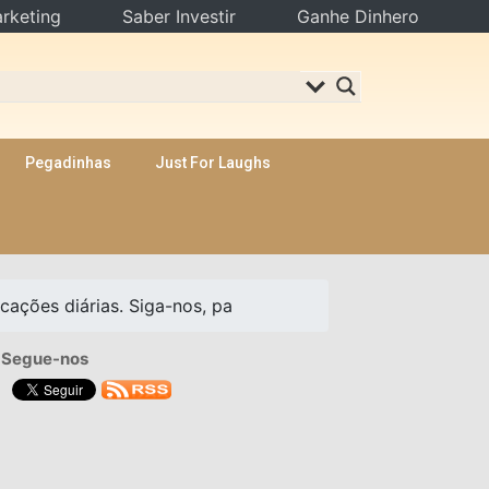
rketing
Saber Investir
Ganhe Dinhero
Pegadinhas
Just For Laughs
cações diárias. Siga-nos, pa
Segue-nos