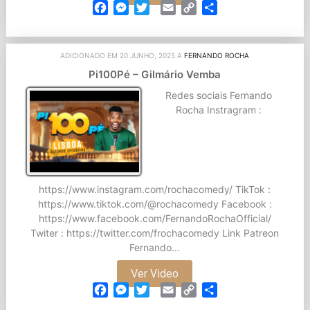
Facebook
Messenger
Twitter
Email
Copy
Partilhar
Link
ADICIONADO EM 20 JUNHO, 2025 A
FERNANDO ROCHA
Pi100Pé – Gilmário Vemba
Redes sociais Fernando
Rocha Instragram :
https://www.instagram.com/rochacomedy/ TikTok :
https://www.tiktok.com/@rochacomedy Facebook :
https://www.facebook.com/FernandoRochaOfficial/
Twiter : https://twitter.com/frochacomedy Link Patreon
Fernando...
Ver Video
Facebook
Messenger
Twitter
Email
Copy
Partilhar
Link