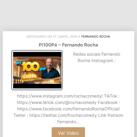
ADICIONADO EM 27 JUNHO, 2025 A
FERNANDO ROCHA
Pi100Pé – Fernando Rocha
Redes sociais Fernando
Rocha Instragram :
https://www.instagram.com/rochacomedy/ TikTok :
https://www.tiktok.com/@rochacomedy Facebook :
https://www.facebook.com/FernandoRochaOfficial/
Twiter : https://twitter.com/frochacomedy Link Patreon
Fernando...
Ver Video