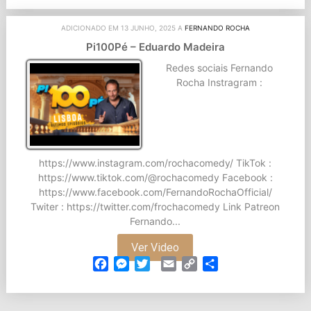
ADICIONADO EM 13 JUNHO, 2025 A
FERNANDO ROCHA
Pi100Pé – Eduardo Madeira
Redes sociais Fernando
Rocha Instragram :
https://www.instagram.com/rochacomedy/ TikTok :
https://www.tiktok.com/@rochacomedy Facebook :
https://www.facebook.com/FernandoRochaOfficial/
Twiter : https://twitter.com/frochacomedy Link Patreon
Fernando...
Ver Video
Facebook
Messenger
Twitter
Email
Copy
Partilhar
Link