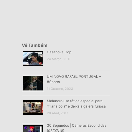
Vê Também
Casanova Cop
24 Março, 2011
UM NOVO RAFAEL PORTUGAL –
#Shorts
11 Outubro, 2023
Malandro usa tática especial para
“filar a boia” e deixa a galera furiosa
20 Abril, 2017
30 Segundos | Câmeras Escondidas
(08/07/18)