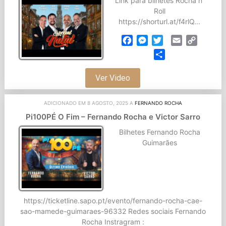
Link para bilhetes Rocha n’
Roll
https://shorturl.at/f4rlQ...
Facebook
Messenger
Twitter
Email
Copy
Link
Partilhar
Ver Video
ADICIONADO EM 8 AGOSTO, 2025 A
FERNANDO ROCHA
Pi100PÉ O Fim – Fernando Rocha e Victor Sarro
Bilhetes Fernando Rocha
Guimarães
https://ticketline.sapo.pt/evento/fernando-rocha-cae-
sao-mamede-guimaraes-96332 Redes sociais Fernando
Rocha Instragram :