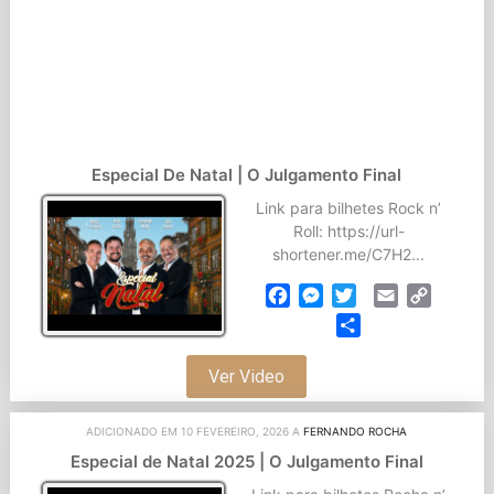
Especial De Natal | O Julgamento Final
Link para bilhetes Rock n’
Roll: https://url-
shortener.me/C7H2...
Facebook
Messenger
Twitter
Email
Copy
Link
Partilhar
Ver Video
ADICIONADO EM 10 FEVEREIRO, 2026 A
FERNANDO ROCHA
Especial de Natal 2025 | O Julgamento Final