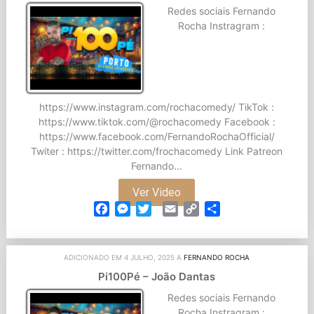
Redes sociais Fernando
Rocha Instragram :
https://www.instagram.com/rochacomedy/ TikTok :
https://www.tiktok.com/@rochacomedy Facebook :
https://www.facebook.com/FernandoRochaOfficial/
Twiter : https://twitter.com/frochacomedy Link Patreon
Fernando...
Ver Video
Facebook
Messenger
Twitter
Email
Copy
Partilhar
Link
ADICIONADO EM 4 JULHO, 2025 A
FERNANDO ROCHA
Pi100Pé – João Dantas
Redes sociais Fernando
Rocha Instragram :