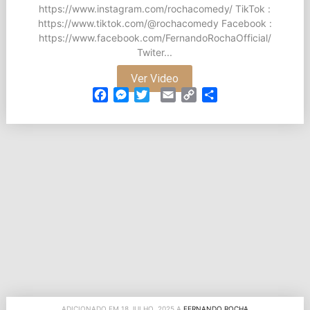
https://www.instagram.com/rochacomedy/ TikTok :
https://www.tiktok.com/@rochacomedy Facebook :
https://www.facebook.com/FernandoRochaOfficial/
Twiter...
Ver Video
Facebook
Messenger
Twitter
Email
Copy
Partilhar
Link
ADICIONADO EM 18 JULHO, 2025 A
FERNANDO ROCHA