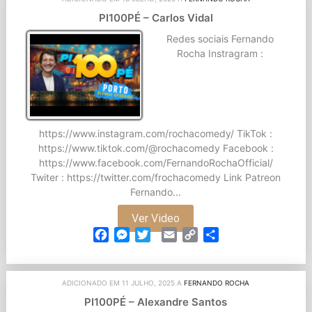
PI100PÉ – Carlos Vidal
Redes sociais Fernando
Rocha Instragram :
https://www.instagram.com/rochacomedy/ TikTok :
https://www.tiktok.com/@rochacomedy Facebook :
https://www.facebook.com/FernandoRochaOfficial/
Twiter : https://twitter.com/frochacomedy Link Patreon
Fernando...
Ver Video
Facebook
Messenger
Twitter
Email
Copy
Partilhar
Link
ADICIONADO EM 11 JULHO, 2025 A
FERNANDO ROCHA
PI100PÉ – Alexandre Santos