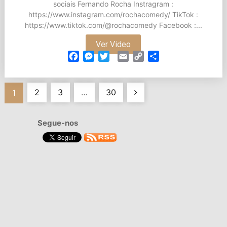
sociais Fernando Rocha Instragram :
https://www.instagram.com/rochacomedy/ TikTok :
https://www.tiktok.com/@rochacomedy Facebook :...
Ver Video
Facebook
Messenger
Twitter
Email
Copy
Partilhar
Link
Navegação
2
3
…
30
1
de
Segue-nos
artigos