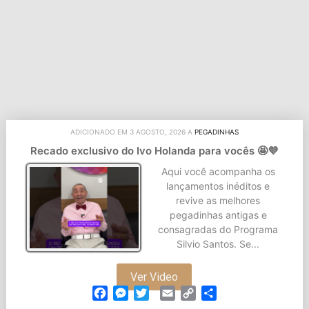
ADICIONADO EM 3 AGOSTO, 2026 A
PEGADINHAS
Recado exclusivo do Ivo Holanda para vocês 🤩💜
Aqui você acompanha os
lançamentos inéditos e
revive as melhores
pegadinhas antigas e
consagradas do Programa
Silvio Santos. Se...
Ver Video
Facebook
Messenger
Twitter
Email
Copy
Partilhar
Link