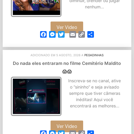
diminuir, ofender ou julgar
nenhum...
Ver Video
Facebook
Messenger
Twitter
Email
Copy
Partilhar
Link
ADICIONADO EM 5 AGOSTO, 2026 A
PEGADINHAS
Do nada eles entraram no filme Cemitério Maldito
😱😱
Inscreva-se no canal, ative
o “sininho” e seja avisado
sempre que tiver câmeras
inéditas! Aqui você
encontrará as melhores...
Ver Video
Facebook
Messenger
Twitter
Email
Copy
Partilhar