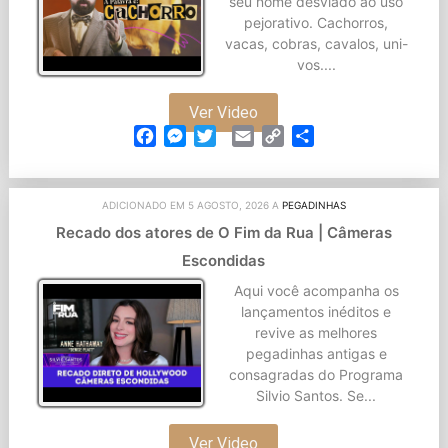
seu nome desviado ao uso
pejorativo. Cachorros,
vacas, cobras, cavalos, uni-
vos....
Ver Video
Facebook
Messenger
Twitter
Email
Copy
Partilhar
Link
ADICIONADO EM 5 AGOSTO, 2026 A
PEGADINHAS
Recado dos atores de O Fim da Rua | Câmeras
Escondidas
Aqui você acompanha os
lançamentos inéditos e
revive as melhores
pegadinhas antigas e
consagradas do Programa
Silvio Santos. Se...
Ver Video