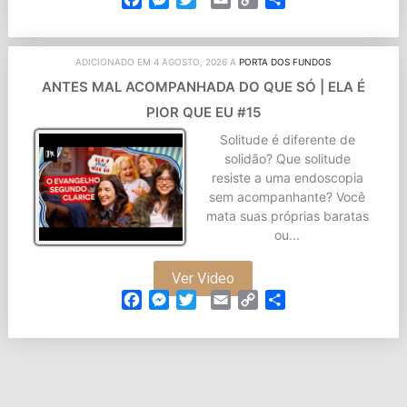
Link
ADICIONADO EM 4 AGOSTO, 2026 A
PORTA DOS FUNDOS
ANTES MAL ACOMPANHADA DO QUE SÓ | ELA É
PIOR QUE EU #15
Solitude é diferente de
solidão? Que solitude
resiste a uma endoscopia
sem acompanhante? Você
mata suas próprias baratas
ou...
Ver Video
Facebook
Messenger
Twitter
Email
Copy
Partilhar
Link