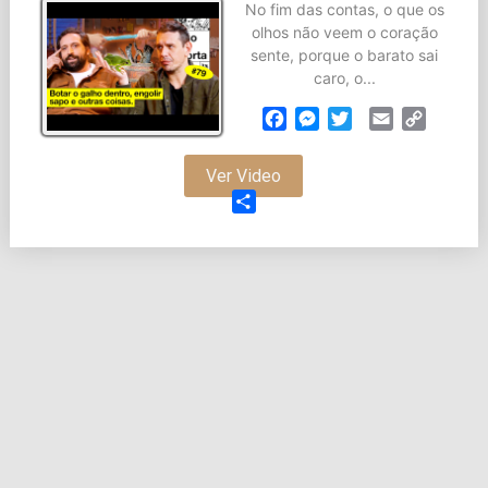
No fim das contas, o que os
olhos não veem o coração
sente, porque o barato sai
caro, o...
Facebook
Messenger
Twitter
Email
Copy
Link
Ver Video
Partilhar