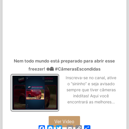
Nem todo mundo está preparado para abrir esse
freezer! ❄️👻 #CâmerasEscondidas
Inscreva-se no canal, ative
o “sininho” e seja avisado
sempre que tiver câmeras
inéditas! Aqui você
encontrará as melhores...
Ver Video
Facebook
Messenger
Twitter
Email
Copy
Partilhar