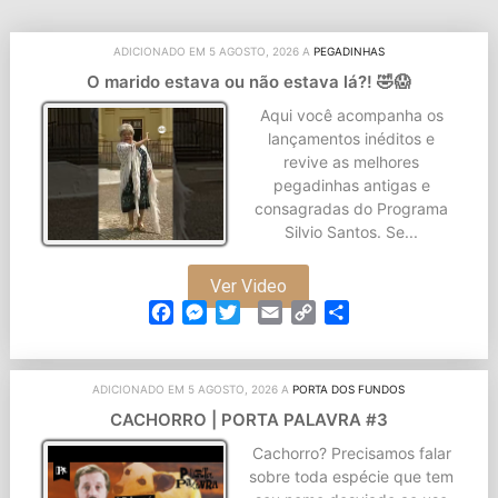
ADICIONADO EM 5 AGOSTO, 2026 A
PEGADINHAS
O marido estava ou não estava lá?! 🤣😱
Aqui você acompanha os
lançamentos inéditos e
revive as melhores
pegadinhas antigas e
consagradas do Programa
Silvio Santos. Se...
Ver Video
Facebook
Messenger
Twitter
Email
Copy
Partilhar
Link
ADICIONADO EM 5 AGOSTO, 2026 A
PORTA DOS FUNDOS
CACHORRO | PORTA PALAVRA #3
Cachorro? Precisamos falar
sobre toda espécie que tem