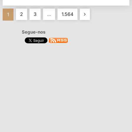
Navegação
2
3
…
1.564
1
de
Segue-nos
artigos