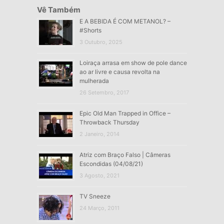
Vê Também
E A BEBIDA É COM METANOL? –
#Shorts
3 Outubro, 2025
Loiraça arrasa em show de pole dance
ao ar livre e causa revolta na
mulherada
26 Setembro, 2017
Epic Old Man Trapped in Office –
Throwback Thursday
2 Janeiro, 2014
Atriz com Braço Falso | Câmeras
Escondidas (04/08/21)
3 Agosto, 2021
TV Sneeze
24 Março, 2011