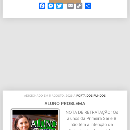
Facebook
Messenger
Twitter
Email
Copy
Partilhar
Link
ADICIONADO EM 5 AGOSTO, 2026 A
PORTA DOS FUNDOS
ALUNO PROBLEMA
NOTA DE RETRATAÇÃO: Os
alunos da Primeira Série B
não têm a intenção de