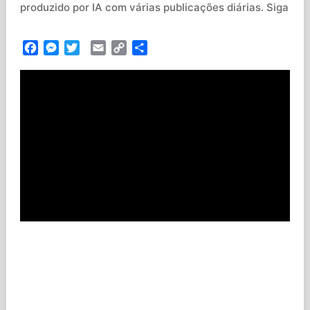
produzido por IA com várias publicações diárias. Siga
Facebook
Messenger
Twitter
Email
Copy
Partilhar
Link