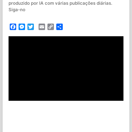
produzido por IA com várias publicações diárias.
Siga-no
Facebook
Messenger
Twitter
Email
Copy
Partilhar
Link