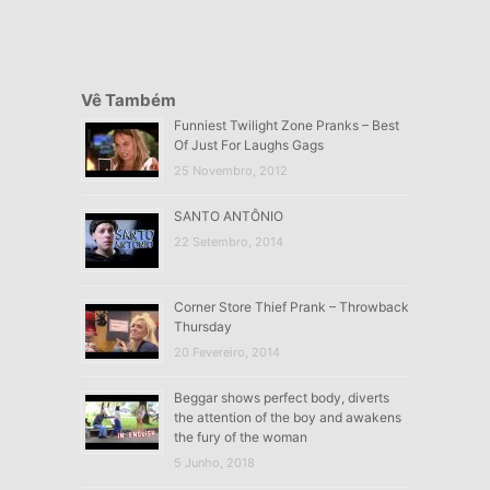
Vê Também
Funniest Twilight Zone Pranks – Best
Of Just For Laughs Gags
25 Novembro, 2012
SANTO ANTÔNIO
22 Setembro, 2014
Corner Store Thief Prank – Throwback
Thursday
20 Fevereiro, 2014
Beggar shows perfect body, diverts
the attention of the boy and awakens
the fury of the woman
5 Junho, 2018