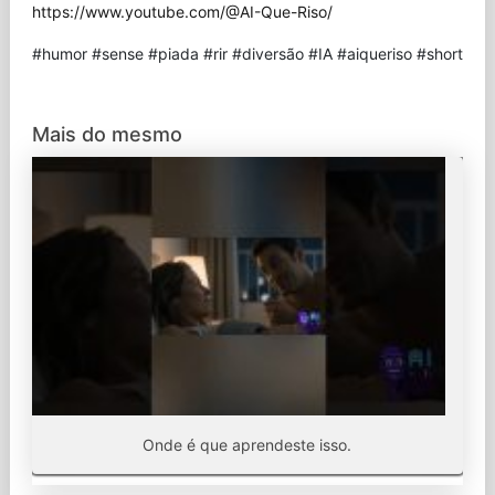
https://www.youtube.com/@AI-Que-Riso/
#humor #sense #piada #rir #diversão #IA #aiqueriso #short
Mais do mesmo
Onde é que aprendeste isso.