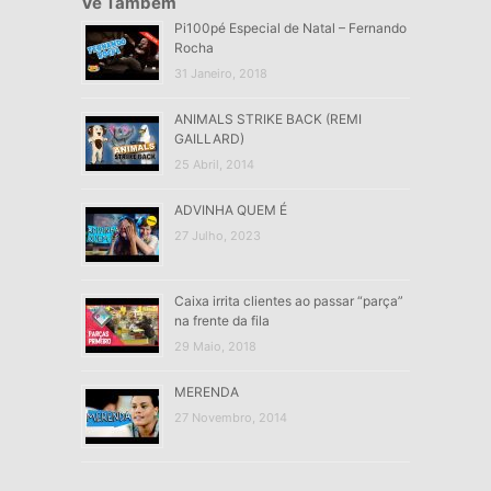
Vê Também
Pi100pé Especial de Natal – Fernando
Rocha
31 Janeiro, 2018
ANIMALS STRIKE BACK (REMI
GAILLARD)
25 Abril, 2014
ADVINHA QUEM É
27 Julho, 2023
Caixa irrita clientes ao passar “parça”
na frente da fila
29 Maio, 2018
MERENDA
27 Novembro, 2014