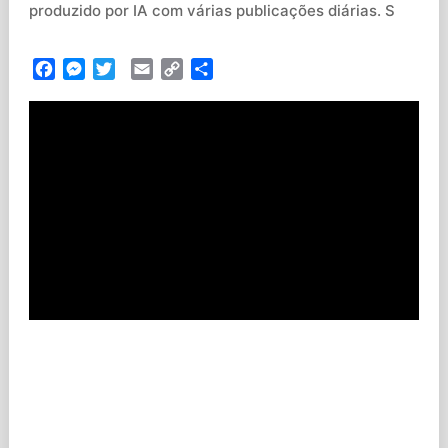
produzido por IA com várias publicações diárias. S
Facebook
Messenger
Twitter
Email
Copy
Partilhar
Link