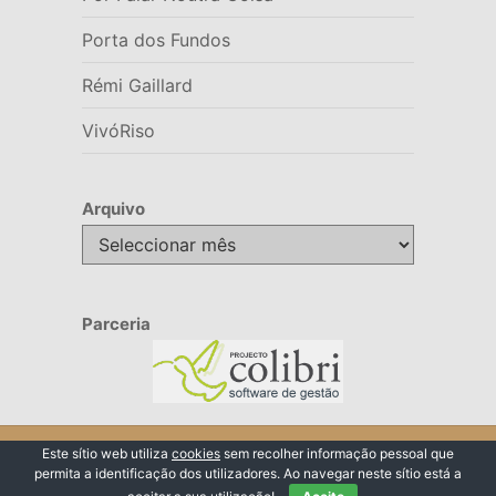
Porta dos Fundos
Rémi Gaillard
VivóRiso
Arquivo
Arquivo
Parceria
© 2026 VivóRiso
Este sítio web utiliza
cookies
sem recolher informação pessoal que
permita a identificação dos utilizadores. Ao navegar neste sítio está a
Voltar ao Topo ↑