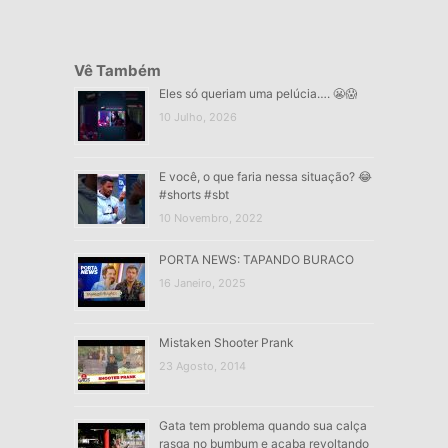
Vê Também
Eles só queriam uma pelúcia…. 😬😱
10 Julho, 2026
E você, o que faria nessa situação? 😂
#shorts #sbt
10 Novembro, 2022
PORTA NEWS: TAPANDO BURACO
16 Janeiro, 2025
Mistaken Shooter Prank
23 Agosto, 2014
Gata tem problema quando sua calça
rasga no bumbum e acaba revoltando