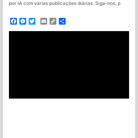
por IA com várias publicações diárias. Siga-nos, p
Facebook
Messenger
Twitter
Email
Copy
Partilhar
Link