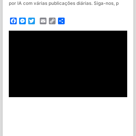
por IA com várias publicações diárias. Siga-nos, p
Facebook
Messenger
Twitter
Email
Copy
Partilhar
Link