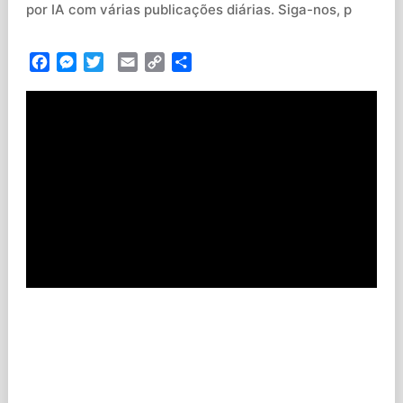
por IA com várias publicações diárias. Siga-nos, p
Facebook
Messenger
Twitter
Email
Copy
Partilhar
Link