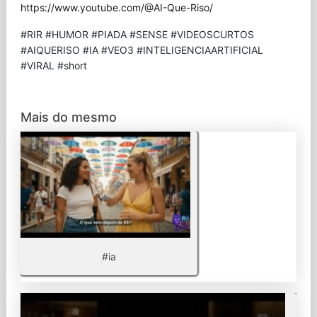
https://www.youtube.com/@AI-Que-Riso/
#RIR #HUMOR #PIADA #SENSE #VIDEOSCURTOS
#AIQUERISO #IA #VEO3 #INTELIGENCIAARTIFICIAL
#VIRAL #short
Mais do mesmo
#ia