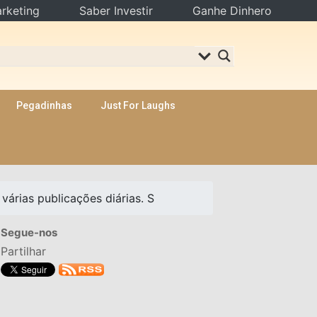
rketing
Saber Investir
Ganhe Dinhero
Pegadinhas
Just For Laughs
árias publicações diárias. S
Segue-nos
Partilhar