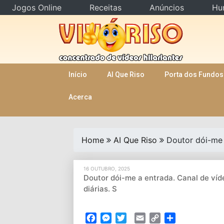
Jogos Online
Receitas
Anúncios
Hu
Skip
to
content
Início
AI Que Riso
Porta dos Fundos
Acerca
Home
AI Que Riso
Doutor dói-me 
16 OUTUBRO, 2025
Doutor dói-me a entrada. Canal de víd
diárias. S
Facebook
Messenger
Twitter
Email
Copy
Partilhar