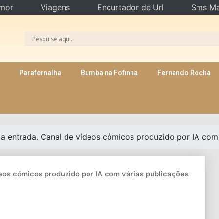
mor
Viagens
Encurtador de Url
Sms Ma
Parafernalha
Bumba na Fofinha
Fernando Rocha
a entrada. Canal de vídeos cómicos produzido por IA com v
eos cómicos produzido por IA com várias publicações