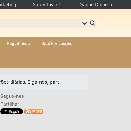
rketing
Saber Investir
Ganhe Dinhero
Pegadinhas
Just For Laughs
ões diárias. Siga-nos, part
Segue-nos
Partilhar