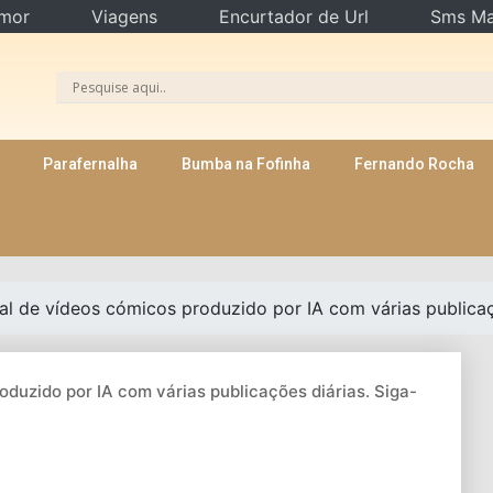
mor
Viagens
Encurtador de Url
Sms Ma
Parafernalha
Bumba na Fofinha
Fernando Rocha
nal de vídeos cómicos produzido por IA com várias publicaç
oduzido por IA com várias publicações diárias. Siga-