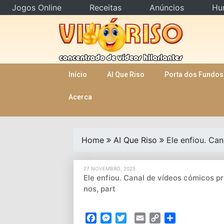
Jogos Online
Receitas
Anúncios
Hu
Skip
to
content
Início
AI Que Riso
Porta dos Fundos
Acerca
Home
AI Que Riso
Ele enfiou. Ca
27 NOVEMBRO, 2025
Ele enfiou. Canal de vídeos cómicos pr
nos, part
Facebook
Messenger
Twitter
Email
Copy
Partilhar