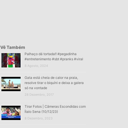
Vê Também
Palhaço dá tortada!! #pegadinha
#entretenimento #sbt #pranks #viral
8 Agosto, 2024
Gata está cheia de calor na praia,
resolve tirar o biquíni e deixa a galera
só na vontade
28 Dezembro, 2017
Tirar Fotos | Câmeras Escondidas com
Ítalo Sena (10/12/23)
8 Dezembro, 2023