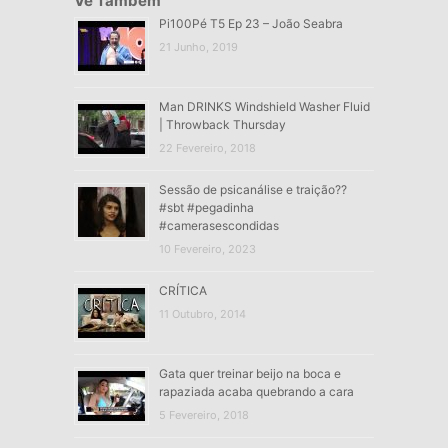
Vê Também
Pi100Pé T5 Ep 23 – João Seabra
21 Junho, 2019
Man DRINKS Windshield Washer Fluid
| Throwback Thursday
22 Fevereiro, 2018
Sessão de psicanálise e traição??
#sbt #pegadinha
#camerasescondidas
10 Fevereiro, 2023
CRÍTICA
11 Outubro, 2014
Gata quer treinar beijo na boca e
rapaziada acaba quebrando a cara
5 Fevereiro, 2018