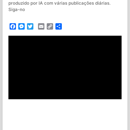
produzido por IA com várias publicações diárias.
Siga-no
Facebook
Messenger
Twitter
Email
Copy
Partilhar
Link