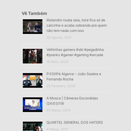
Vê Também
Malandro rouba saia, loira fica só de
calcinha e acaba sobrando pra quem
não tem nada com isso
28 Agosto, 2017
Velhinhas gamers #sbt #pegadinha
#pranks #gamer #gaming #arcade
16 Maio, 2023
Pi100Pé Algarve – João Seabra e
Fernando Rocha
25 Fevereiro, 2020
A Mosca | Câmeras Escondidas
(24/03/19)
25 Março, 2019
QUARTEL GENERAL DOS HATERS
4 Março, 2017