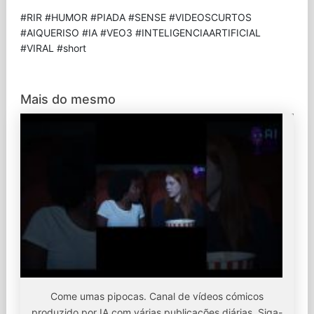
#RIR #HUMOR #PIADA #SENSE #VIDEOSCURTOS
#AIQUERISO #IA #VEO3 #INTELIGENCIAARTIFICIAL
#VIRAL #short
Mais do mesmo
Come umas pipocas. Canal de vídeos cómicos
produzido por IA com várias publicações diárias. Siga-