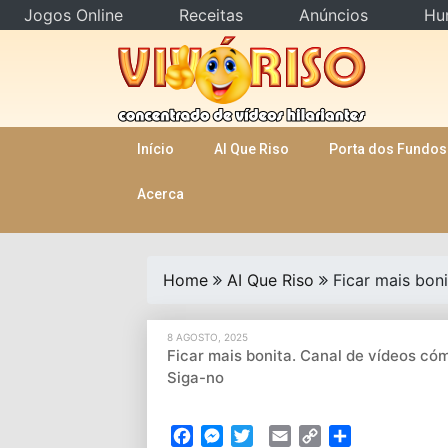
Jogos Online
Receitas
Anúncios
Hu
Skip
to
content
Início
AI Que Riso
Porta dos Fundos
Acerca
Home
AI Que Riso
Ficar mais bon
8 AGOSTO, 2025
Ficar mais bonita. Canal de vídeos cóm
Siga-no
Facebook
Messenger
Twitter
Email
Copy
Partilhar