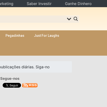
rketing
Saber Investir
Ganhe Dinhero
Pegadinhas
Just For Laughs
ublicações diárias. Siga-no
Segue-nos