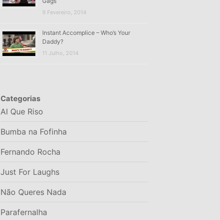
Gags
9 Fevereiro, 2014
Instant Accomplice – Who’s Your
Daddy?
11 Julho, 2014
Categorias
AI Que Riso
Bumba na Fofinha
Fernando Rocha
Just For Laughs
Não Queres Nada
Parafernalha