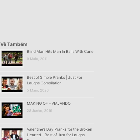
Vê Também
Blind Man Hits Man In Balls With Cane
9 Maio, 2011
Best of Simple Pranks | Just For
Laughs Compilation
5 Maio, 2020
MAKING OF – VIAJANDO
28 Junho, 2019
Valentine’s Day Pranks for the Broken
Hearted – Best of Just for Laughs