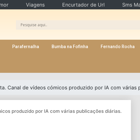
mor
Viagens
Encurtador de Url
Sms Ma
Parafernalha
Bumba na Fofinha
Fernando Rocha
ita. Canal de vídeos cómicos produzido por IA com várias p
icos produzido por IA com várias publicações diárias.