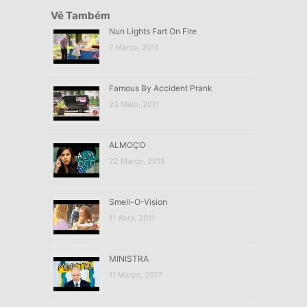
Vê Também
Nun Lights Fart On Fire
7 Março, 2011
Famous By Accident Prank
23 Maio, 2011
ALMOÇO
22 Março, 2018
Smell-O-Vision
11 Abril, 2011
MINISTRA
11 Março, 2017