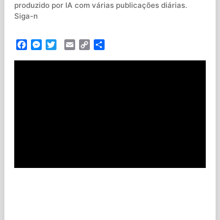
produzido por IA com várias publicações diárias.
Siga-n
Facebook
Messenger
Twitter
Email
Copy
Partilhar
Link