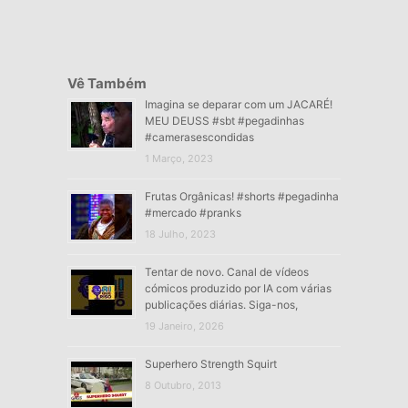
Vê Também
Imagina se deparar com um JACARÉ!
MEU DEUSS #sbt #pegadinhas
#camerasescondidas
1 Março, 2023
Frutas Orgânicas! #shorts #pegadinha
#mercado #pranks
18 Julho, 2023
Tentar de novo. Canal de vídeos
cómicos produzido por IA com várias
publicações diárias. Siga-nos,
19 Janeiro, 2026
Superhero Strength Squirt
8 Outubro, 2013