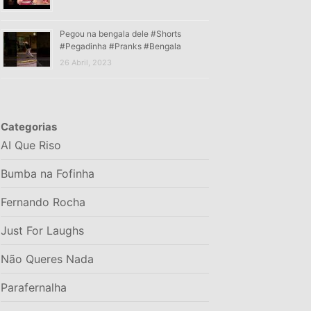
Pegou na bengala dele #Shorts
#Pegadinha #Pranks #Bengala
26 Abril, 2023
Categorias
AI Que Riso
Bumba na Fofinha
Fernando Rocha
Just For Laughs
Não Queres Nada
Parafernalha