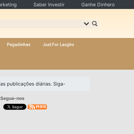
rketing
Saber Investir
Ganhe Dinhero
Pegadinhas
Just For Laughs
s publicações diárias. Siga-
Segue-nos