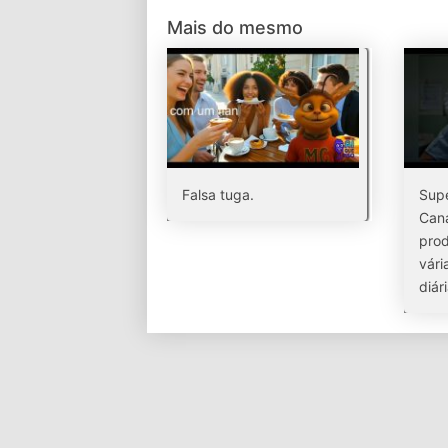
Mais do mesmo
Falsa tuga.
Supe
Cana
prod
vári
diár