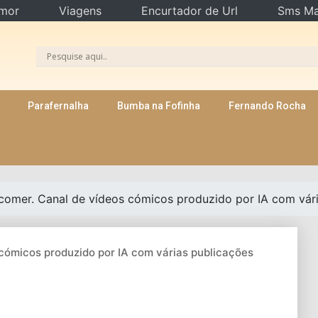
mor
Viagens
Encurtador de Url
Sms Ma
Parafernalha
Bumba na Fofinha
Fernando Rocha
comer. Canal de vídeos cómicos produzido por IA com vária
 cómicos produzido por IA com várias publicações