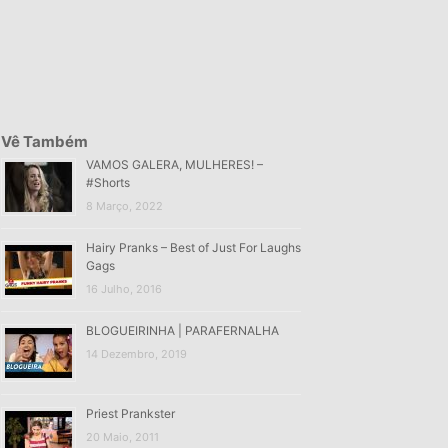
Vê Também
VAMOS GALERA, MULHERES! –
#Shorts
8 Março, 2022
Hairy Pranks – Best of Just For Laughs
Gags
16 Julho, 2016
BLOGUEIRINHA | PARAFERNALHA
14 Dezembro, 2019
Priest Prankster
20 Maio, 2011