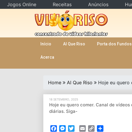
Jogos Online
Receitas
Anúncios
Hu
Skip
to
content
Início
AI Que Riso
Porta dos Fundos
Acerca
Home
AI Que Riso
Hoje eu quero 
18 SETEMBRO, 2025
Hoje eu quero comer. Canal de vídeos
diárias. Siga-
Facebook
Messenger
Twitter
Email
Copy
Partilhar