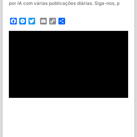
por IA com várias publicações diárias. Siga-nos, p
Facebook
Messenger
Twitter
Email
Copy
Partilhar
Link