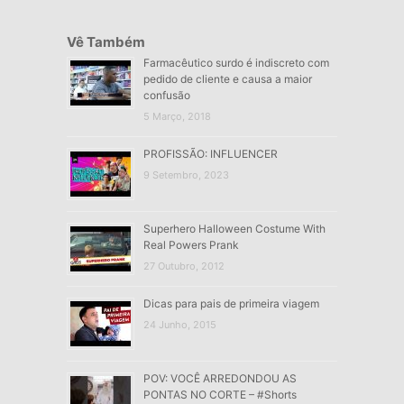
Vê Também
Farmacêutico surdo é indiscreto com
pedido de cliente e causa a maior
confusão
5 Março, 2018
PROFISSÃO: INFLUENCER
9 Setembro, 2023
Superhero Halloween Costume With
Real Powers Prank
27 Outubro, 2012
Dicas para pais de primeira viagem
24 Junho, 2015
POV: VOCÊ ARREDONDOU AS
PONTAS NO CORTE – #Shorts