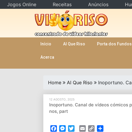
Jogos Online
Receitas
Anúncios
Hu
Skip
to
content
Início
AI Que Riso
Porta dos Fundos
Acerca
Home
AI Que Riso
Inoportuno. Ca
12 AGOSTO, 2025
Inoportuno. Canal de vídeos cómicos p
nos, part
Facebook
Messenger
Twitter
Email
Copy
Partilhar