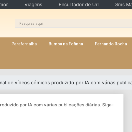
mor
Viagens
Encurtador de Url
Sms Ma
Parafernalha
Bumba na Fofinha
Fernando Rocha
nal de vídeos cómicos produzido por IA com várias publicaç
roduzido por IA com várias publicações diárias. Siga-