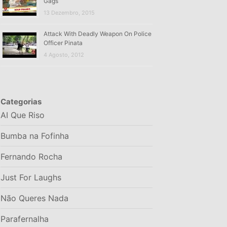
Gags
13 Dezembro, 2015
Attack With Deadly Weapon On Police
Officer Pinata
4 Agosto, 2012
Categorias
AI Que Riso
Bumba na Fofinha
Fernando Rocha
Just For Laughs
Não Queres Nada
Parafernalha