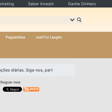
rketing
Saber Investir
Ganhe Dinhero
Pegadinhas
Just For Laughs
ões diárias. Siga-nos, part
Segue-nos