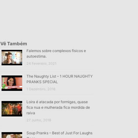
Vê Também
Falemos sobre complexos físicos e
autoestima.
24 Fevereiro, 2021
The Naughty List – 1 HOUR NAUGHTY
PRANKS SPECIAL
1 Dezembro, 2016
Loira é atacada por formigas, quase
fica nua e mulherada fica mordida de
raiva
27 Junho, 2018
Soup Pranks – Best of Just For Laughs