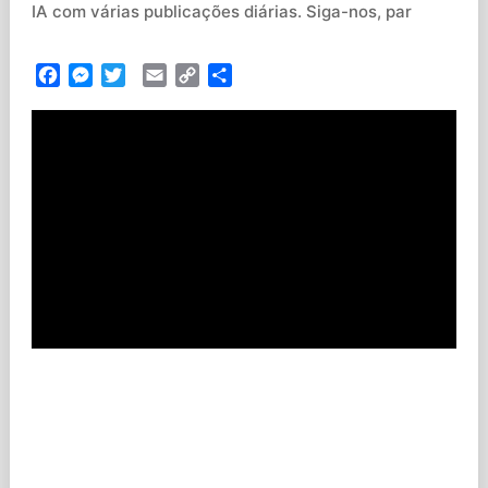
IA com várias publicações diárias. Siga-nos, par
Facebook
Messenger
Twitter
Email
Copy
Partilhar
Link