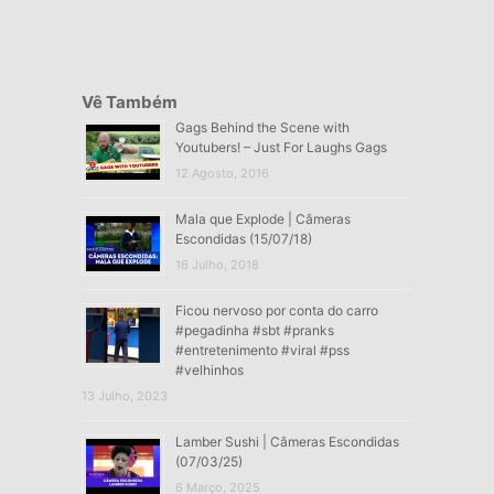
Vê Também
Gags Behind the Scene with
Youtubers! – Just For Laughs Gags
12 Agosto, 2016
Mala que Explode | Câmeras
Escondidas (15/07/18)
16 Julho, 2018
Ficou nervoso por conta do carro
#pegadinha #sbt #pranks
#entretenimento #viral #pss
#velhinhos
13 Julho, 2023
Lamber Sushi | Câmeras Escondidas
(07/03/25)
6 Março, 2025