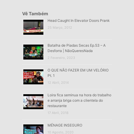
Vê Também
Head Caught In Elevator Doors Prank
25 Março, 2012
Batalha de Piadas Secas Ep.53 – A
Desforra | NãoQueresNada
2 Fevereiro, 2023
O QUE NÃO FAZER EM UM VELÓRIO
Pt. 1
12 Abril, 2014
Loira fica seminua na hora do trabalho
e arranja briga com a clientela do
restaurante
17 Abril, 2018
MÉNAGE INSEGURO
10 Agosto, 2020