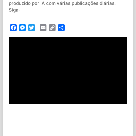
produzido por IA com várias publicações diárias.
Siga-
Facebook
Messenger
Twitter
Email
Copy
Partilhar
Link