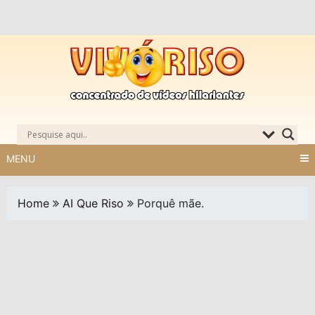
Skip
to
content
MENU
Home
AI Que Riso
Porquê mãe.