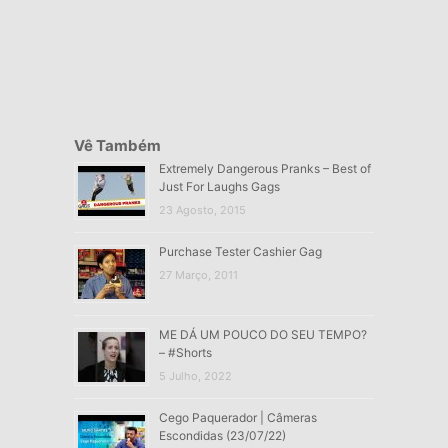
Vê Também
Extremely Dangerous Pranks – Best of
Just For Laughs Gags
23 Agosto, 2015
Purchase Tester Cashier Gag
27 Março, 2011
ME DÁ UM POUCO DO SEU TEMPO?
– #Shorts
5 Julho, 2022
Cego Paquerador | Câmeras
Escondidas (23/07/22)