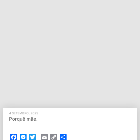
4 SETEMBRO, 2025
Porquê mãe.
Facebook
Messenger
Twitter
Email
Copy
Partilhar