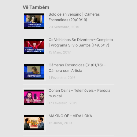
Vê Também
Bolo de aniversário | Câmeras
Escondidas (20/09/19)
20 Setembro, 2019
Os Velhinhos Se Divertem – Completo
| Programa Silvio Santos (14/05/17)
15 Maio, 2017
Câmeras Escondidas (31/01/16) –
Câmera com Artista
1 Fevereiro, 2016
Conan Osíris – Telemóveis – Paródia
musical
17 Fevereiro, 2019
MAKING OF – VIDA LOKA
12 Julho, 2019