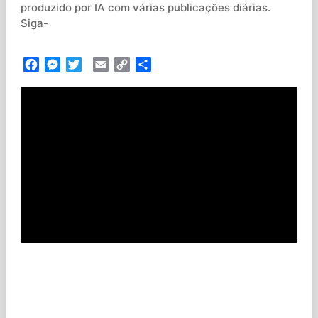
produzido por IA com várias publicações diárias.
Siga-
Facebook
Messenger
Twitter
Email
Copy
Partilhar
Link