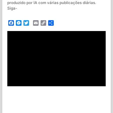
produzido por IA com várias publicações diárias.
Siga-
Facebook
Messenger
Twitter
Email
Copy
Partilhar
Link