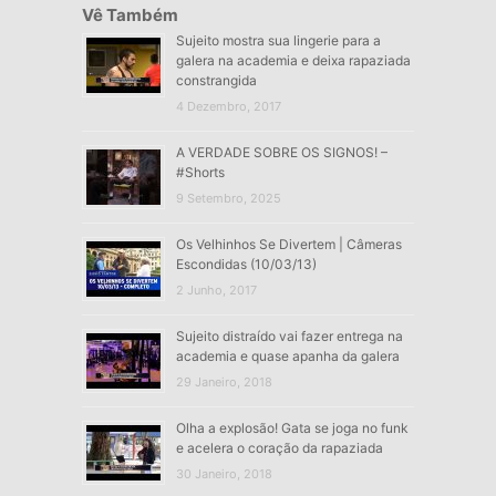
Vê Também
Sujeito mostra sua lingerie para a
galera na academia e deixa rapaziada
constrangida
4 Dezembro, 2017
A VERDADE SOBRE OS SIGNOS! –
#Shorts
9 Setembro, 2025
Os Velhinhos Se Divertem | Câmeras
Escondidas (10/03/13)
2 Junho, 2017
Sujeito distraído vai fazer entrega na
academia e quase apanha da galera
29 Janeiro, 2018
Olha a explosão! Gata se joga no funk
e acelera o coração da rapaziada
30 Janeiro, 2018