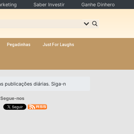
rketing
Saber Investir
Ganhe Dinhero
Pegadinhas
Just For Laughs
 publicações diárias. Siga-n
Segue-nos