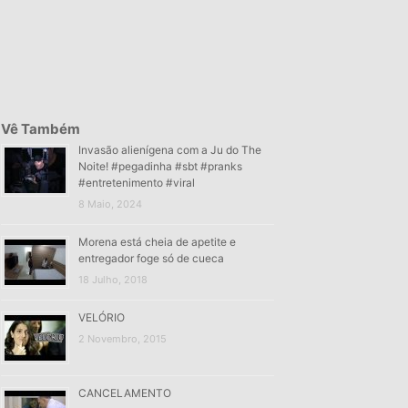
Vê Também
Invasão alienígena com a Ju do The
Noite! #pegadinha #sbt #pranks
#entretenimento #viral
8 Maio, 2024
Morena está cheia de apetite e
entregador foge só de cueca
18 Julho, 2018
VELÓRIO
2 Novembro, 2015
CANCELAMENTO