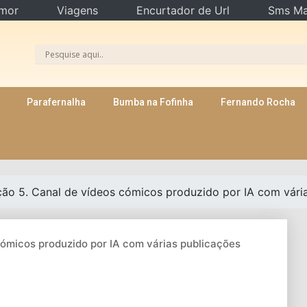
mor
Viagens
Encurtador de Url
Sms Ma
Parafernalha
Bumba na Fofinha
Fernando Rocha
ão 5. Canal de vídeos cómicos produzido por IA com várias
cómicos produzido por IA com várias publicações