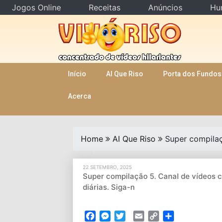
Jogos Online
Receitas
Anúncios
Hu
Skip
to
content
Início
AI Que Riso
Porta dos Fundos
Acerca
Home
AI Que Riso
Super compilaç
22 SETEMBRO, 2025
Super compilação 5. Canal de vídeos 
diárias. Siga-n
Facebook
Messenger
Twitter
Email
Copy
Partilhar