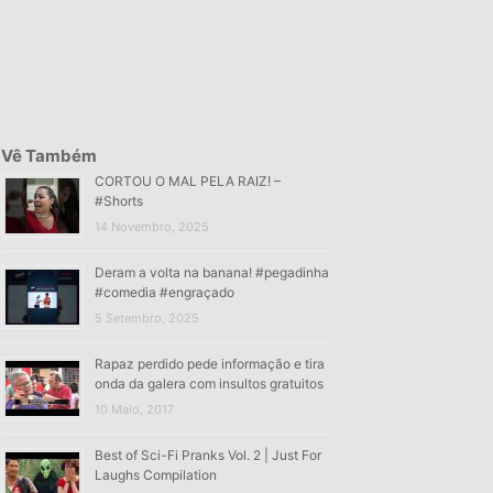
Vê Também
CORTOU O MAL PELA RAIZ! –
#Shorts
14 Novembro, 2025
Deram a volta na banana! #pegadinha
#comedia #engraçado
5 Setembro, 2025
Rapaz perdido pede informação e tira
onda da galera com insultos gratuitos
10 Maio, 2017
Best of Sci-Fi Pranks Vol. 2 | Just For
Laughs Compilation