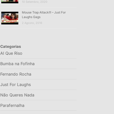
10 Setembro, 2020
Mouse Trap Attack!!! – Just For
Laughs Gags
2 Agosto, 2016
Categorias
AI Que Riso
Bumba na Fofinha
Fernando Rocha
Just For Laughs
Não Queres Nada
Parafernalha