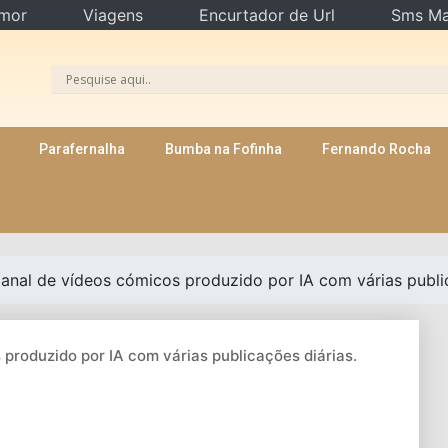
mor
Viagens
Encurtador de Url
Sms Ma
Parafernalha
Bumba na Fofinha
Fernando Rocha
Canal de vídeos cómicos produzido por IA com várias public
 produzido por IA com várias publicações diárias.