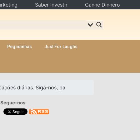
rketing
Saber Investir
Ganhe Dinhero
Pegadinhas
Just For Laughs
ações diárias. Siga-nos, pa
Segue-nos