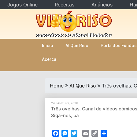
Jogos Online
Receitas
Anúncios
Hu
Skip
to
content
Início
AI Que Riso
Porta dos Fundos
Acerca
Home
AI Que Riso
Três ovelhas. 
24 JANEIRO, 2026
Três ovelhas. Canal de vídeos cómicos
Siga-nos, pa
Facebook
Messenger
Twitter
Email
Copy
Partilhar