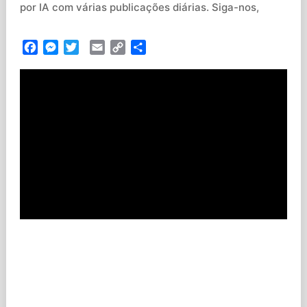
por IA com várias publicações diárias. Siga-nos,
Facebook
Messenger
Twitter
Email
Copy
Partilhar
Link