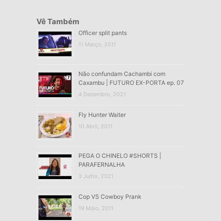
Vê Também
Officer split pants
11 Março, 2011
Não confundam Cachambi com
Caxambu | FUTURO EX-PORTA ep. 07
4 Dezembro, 2021
Fly Hunter Waiter
10 Abril, 2011
PEGA O CHINELO #SHORTS |
PARAFERNALHA
3 Julho, 2021
Cop VS Cowboy Prank
19 Maio, 2011