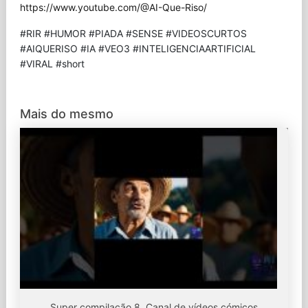
https://www.youtube.com/@AI-Que-Riso/
#RIR #HUMOR #PIADA #SENSE #VIDEOSCURTOS
#AIQUERISO #IA #VEO3 #INTELIGENCIAARTIFICIAL
#VIRAL #short
Mais do mesmo
Super compilação 8. Canal de vídeos cómicos