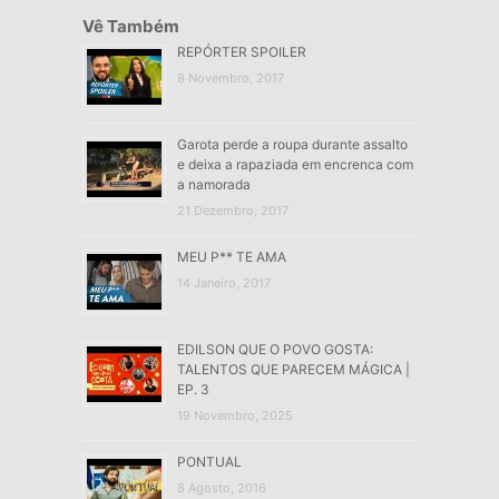
Vê Também
REPÓRTER SPOILER
8 Novembro, 2017
Garota perde a roupa durante assalto
e deixa a rapaziada em encrenca com
a namorada
21 Dezembro, 2017
MEU P** TE AMA
14 Janeiro, 2017
EDILSON QUE O POVO GOSTA:
TALENTOS QUE PARECEM MÁGICA |
EP. 3
19 Novembro, 2025
PONTUAL
8 Agosto, 2016