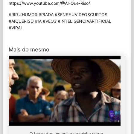
https://www.youtube.com/@AI-Que-Riso/
#RIR #HUMOR #PIADA #SENSE #VIDEOSCURTOS
#AIQUERISO #IA #VEO3 #INTELIGENCIAARTIFICIAL
#VIRAL
Mais do mesmo
O burro deu um coice na minha sogra.