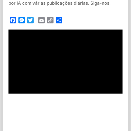
por IA com várias publicações diárias. Siga-nos,
Facebook
Messenger
Twitter
Email
Copy
Partilhar
Link