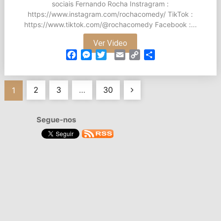
sociais Fernando Rocha Instragram :
https://www.instagram.com/rochacomedy/ TikTok :
https://www.tiktok.com/@rochacomedy Facebook :...
Ver Video
Facebook
Messenger
Twitter
Email
Copy
Partilhar
Link
Navegação
2
3
…
30
1
de
Segue-nos
artigos