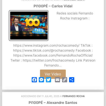
PI100PÉ – Carlos Vidal
Redes sociais Fernando
Rocha Instragram :
https://www.instagram.com/rochacomedy/ TikTok :
https://www.tiktok.com/@rochacomedy Facebook :
https://www.facebook.com/FernandoRochaOfficial/
Twiter : https://twitter.com/frochacomedy Link Patreon
Fernando...
Ver Video
Facebook
Messenger
Twitter
Email
Copy
Partilhar
Link
ADICIONADO EM 11 JULHO, 2025 A
FERNANDO ROCHA
PI100PÉ – Alexandre Santos