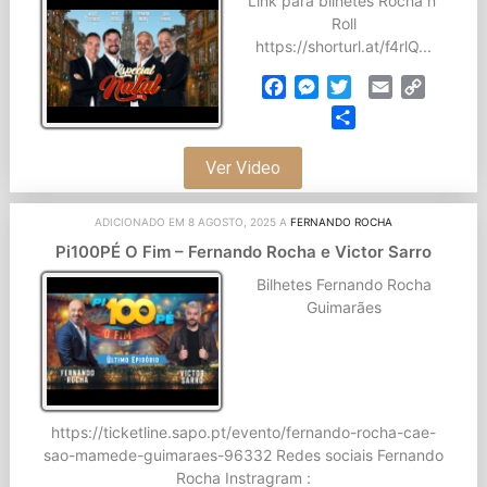
Link para bilhetes Rocha n’
Roll
https://shorturl.at/f4rlQ...
Facebook
Messenger
Twitter
Email
Copy
Link
Partilhar
Ver Video
ADICIONADO EM 8 AGOSTO, 2025 A
FERNANDO ROCHA
Pi100PÉ O Fim – Fernando Rocha e Victor Sarro
Bilhetes Fernando Rocha
Guimarães
https://ticketline.sapo.pt/evento/fernando-rocha-cae-
sao-mamede-guimaraes-96332 Redes sociais Fernando
Rocha Instragram :