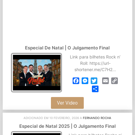
Especial De Natal | O Julgamento Final
Link para bilhetes Rock n’
Roll: https://url-
shortener.me/C7H2...
Facebook
Messenger
Twitter
Email
Copy
Link
Partilhar
Ver Video
ADICIONADO EM 10 FEVEREIRO, 2026 A
FERNANDO ROCHA
Especial de Natal 2025 | O Julgamento Final