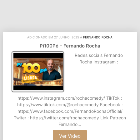
ADICIONADO EM 27 JUNHO, 2025 A
FERNANDO ROCHA
Pi100Pé – Fernando Rocha
Redes sociais Fernando
Rocha Instragram :
https://www.instagram.com/rochacomedy/ TikTok :
https://www.tiktok.com/@rochacomedy Facebook :
https://www.facebook.com/FernandoRochaOfficial/
Twiter : https://twitter.com/frochacomedy Link Patreon
Fernando...
Ver Video