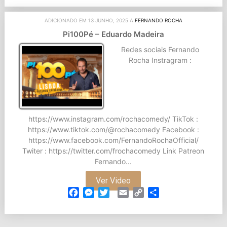
ADICIONADO EM 13 JUNHO, 2025 A
FERNANDO ROCHA
Pi100Pé – Eduardo Madeira
Redes sociais Fernando
Rocha Instragram :
https://www.instagram.com/rochacomedy/ TikTok :
https://www.tiktok.com/@rochacomedy Facebook :
https://www.facebook.com/FernandoRochaOfficial/
Twiter : https://twitter.com/frochacomedy Link Patreon
Fernando...
Ver Video
Facebook
Messenger
Twitter
Email
Copy
Partilhar
Link