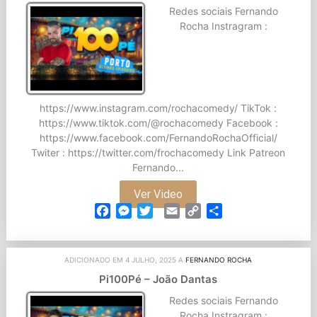
Redes sociais Fernando
Rocha Instragram :
https://www.instagram.com/rochacomedy/ TikTok :
https://www.tiktok.com/@rochacomedy Facebook :
https://www.facebook.com/FernandoRochaOfficial/
Twiter : https://twitter.com/frochacomedy Link Patreon
Fernando...
Ver Video
Facebook
Messenger
Twitter
Email
Copy
Partilhar
Link
ADICIONADO EM 4 JULHO, 2025 A
FERNANDO ROCHA
Pi100Pé – João Dantas
Redes sociais Fernando
Rocha Instragram :