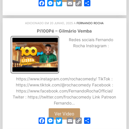
Facebook
Messenger
Twitter
Email
Copy
Partilhar
Link
ADICIONADO EM 20 JUNHO, 2025 A
FERNANDO ROCHA
Pi100Pé – Gilmário Vemba
Redes sociais Fernando
Rocha Instragram :
https://www.instagram.com/rochacomedy/ TikTok :
https://www.tiktok.com/@rochacomedy Facebook :
https://www.facebook.com/FernandoRochaOfficial/
Twiter : https://twitter.com/frochacomedy Link Patreon
Fernando...
Ver Video
Facebook
Messenger
Twitter
Email
Copy
Partilhar
Link