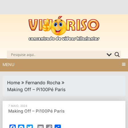
Skip
to
content
MENU
Home
Fernando Rocha
Making Off – Pi100Pé Paris
7 MAIO, 2024
Making Off – Pi100Pé Paris
Facebook
Messenger
Twitter
Email
Copy
Partilhar