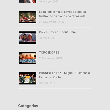
16 Março, 2011
Loira joga o maior xaveco e acaba
frustrando os planos da rapaziada
28 Novembro, 2017
Police Officer Cutout Prank
18 Maio, 2011
TORCEDORES
11 Fevereiro, 2013
Pi100Pé T5 Ep7 – Miguel 7 Estacas e
Fernando Rocha
10 Abril, 2019
Categorias