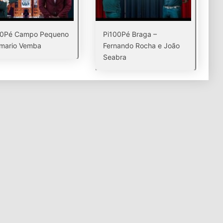
00Pé Campo Pequeno
Pi100Pé Braga –
lmario Vemba
Fernando Rocha e João
Seabra