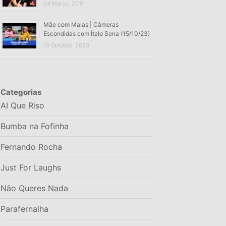
24 Março, 2011
Mãe com Malas | Câmeras
Escondidas com Ítalo Sena (15/10/23)
13 Outubro, 2023
Categorias
AI Que Riso
Bumba na Fofinha
Fernando Rocha
Just For Laughs
Não Queres Nada
Parafernalha