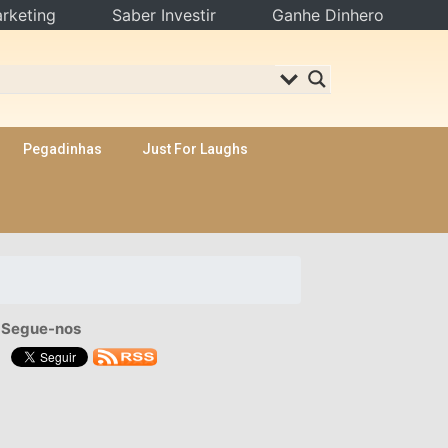
rketing
Saber Investir
Ganhe Dinhero
Pegadinhas
Just For Laughs
Segue-nos