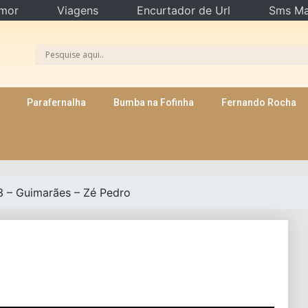
mor
Viagens
Encurtador de Url
Sms Ma
Parafernalha
Bumba na Fofinha
Fernando Rocha
3 – Guimarães – Zé Pedro