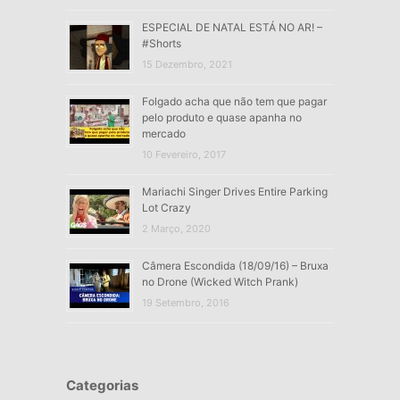
ESPECIAL DE NATAL ESTÁ NO AR! –
#Shorts
15 Dezembro, 2021
Folgado acha que não tem que pagar
pelo produto e quase apanha no
mercado
10 Fevereiro, 2017
Mariachi Singer Drives Entire Parking
Lot Crazy
2 Março, 2020
Câmera Escondida (18/09/16) – Bruxa
no Drone (Wicked Witch Prank)
19 Setembro, 2016
Categorias