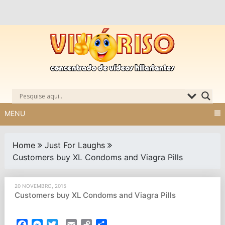
Skip
to
content
MENU
Home
Just For Laughs
Customers buy XL Condoms and Viagra Pills
20 NOVEMBRO, 2015
Customers buy XL Condoms and Viagra Pills
Facebook
Messenger
Twitter
Email
Copy
Partilhar