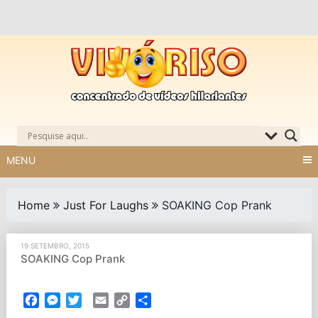
Skip
to
content
MENU
Home
Just For Laughs
SOAKING Cop Prank
19 SETEMBRO, 2015
SOAKING Cop Prank
Facebook
Messenger
Twitter
Email
Copy
Partilhar
Link