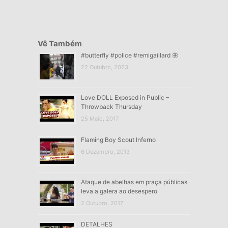
Vê Também
#butterfly #police #remigaillard 🦋
22 Outubro, 2023
Love DOLL Exposed in Public –
Throwback Thursday
25 Maio, 2017
Flaming Boy Scout Inferno
6 Dezembro, 2013
Ataque de abelhas em praça públicas
leva a galera ao desespero
2 Outubro, 2017
DETALHES