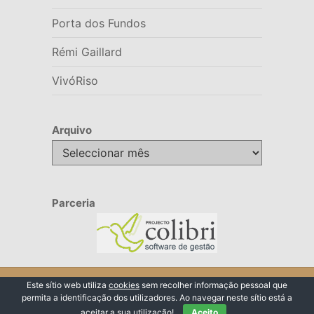
Porta dos Fundos
Rémi Gaillard
VivóRiso
Arquivo
Arquivo
Parceria
© 2026 VivóRiso
Este sítio web utiliza
cookies
sem recolher informação pessoal que
permita a identificação dos utilizadores. Ao navegar neste sítio está a
Voltar ao Topo ↑
aceitar a sua utilização!
Aceito