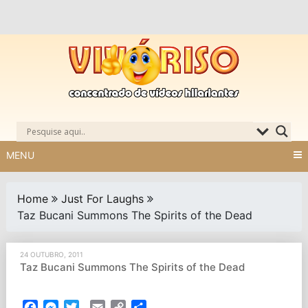
Skip
to
content
MENU
Home
Just For Laughs
Taz Bucani Summons The Spirits of the Dead
24 OUTUBRO, 2011
Taz Bucani Summons The Spirits of the Dead
Facebook
Messenger
Twitter
Email
Copy
Partilhar