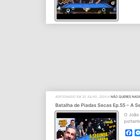
ADICIONADO EM 20 JULHO, 2024 A
NÃO QUERES NAD
Batalha de Piadas Secas Ep.55 – A 
O João 
portant
Fa