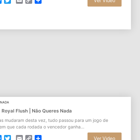
cebook
Messenger
Twitter
Email
Copy
Partilhar
Ver Video
Link
 NADA
e Royal Flush | Não Queres Nada
as mudaram desta vez, tudo passou para um jogo de
 em que cada rodada o vencedor ganha...
cebook
Messenger
Twitter
Email
Copy
Partilhar
Ver Video