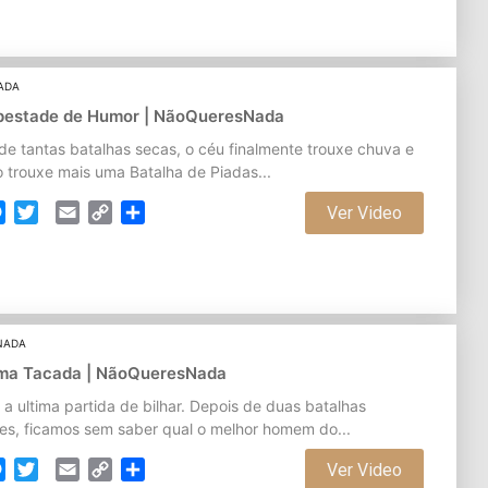
ADA
mpestade de Humor | NãoQueresNada
de tantas batalhas secas, o céu finalmente trouxe chuva e
o trouxe mais uma Batalha de Piadas...
cebook
Messenger
Twitter
Email
Copy
Partilhar
Ver Video
Link
NADA
tima Tacada | NãoQueresNada
a ultima partida de bilhar. Depois de duas batalhas
res, ficamos sem saber qual o melhor homem do...
cebook
Messenger
Twitter
Email
Copy
Partilhar
Ver Video