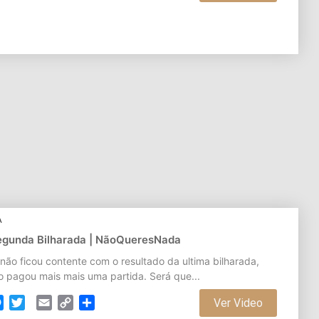
Link
A
Segunda Bilharada | NãoQueresNada
não ficou contente com o resultado da ultima bilharada,
o pagou mais mais uma partida. Será que...
cebook
Messenger
Twitter
Email
Copy
Partilhar
Ver Video
Link