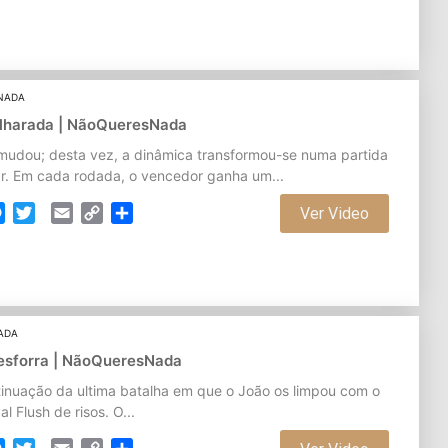
NADA
Bilharada | NãoQueresNada
mudou; desta vez, a dinâmica transformou-se numa partida
ar. Em cada rodada, o vencedor ganha um...
cebook
Messenger
Twitter
Email
Copy
Partilhar
Ver Video
Link
ADA
Desforra | NãoQueresNada
inuação da ultima batalha em que o João os limpou com o
l Flush de risos. O...