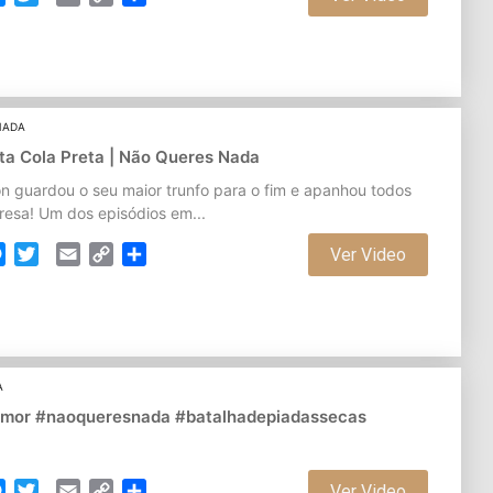
Link
NADA
ita Cola Preta | Não Queres Nada
n guardou o seu maior trunfo para o fim e apanhou todos
resa! Um dos episódios em...
cebook
Messenger
Twitter
Email
Copy
Partilhar
Ver Video
Link
A
humor #naoqueresnada #batalhadepiadassecas
cebook
Messenger
Twitter
Email
Copy
Partilhar
Ver Video