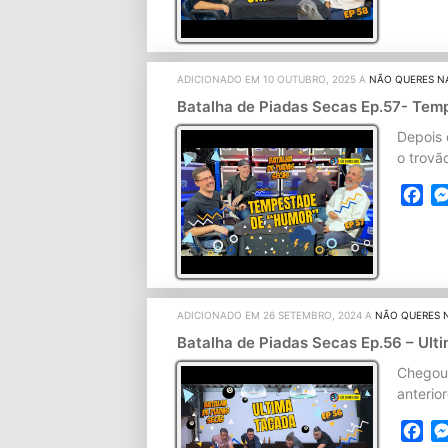
ADICIONADO EM 10 OUTUBRO, 2025 A
NÃO QUERES N
Batalha de Piadas Secas Ep.57- Te
Depois 
o trovã
Fa
ADICIONADO EM 26 SETEMBRO, 2024 A
NÃO QUERES 
Batalha de Piadas Secas Ep.56 – Ul
Chegou 
anterio
Fa