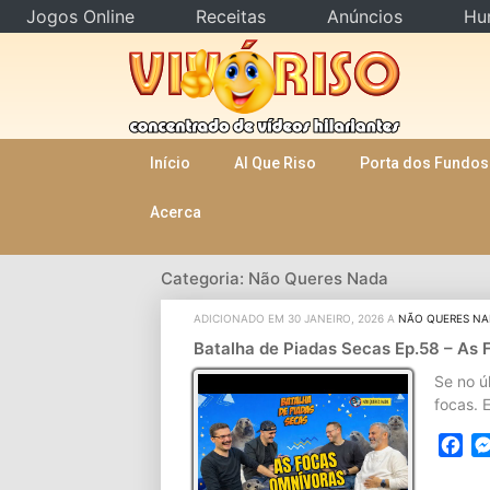
Jogos Online
Receitas
Anúncios
Hu
Skip
to
content
Início
AI Que Riso
Porta dos Fundos
Acerca
Categoria: Não Queres Nada
ADICIONADO EM 30 JANEIRO, 2026 A
NÃO QUERES N
Batalha de Piadas Secas Ep.58 – As
Se no ú
focas. 
Fa