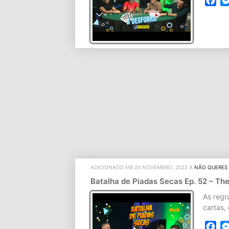
Fa
ADICIONADO EM 25 NOVEMBRO, 2022 A
NÃO QUERES
Batalha de Piadas Secas Ep. 52 – Th
As regr
cartas,
Fa