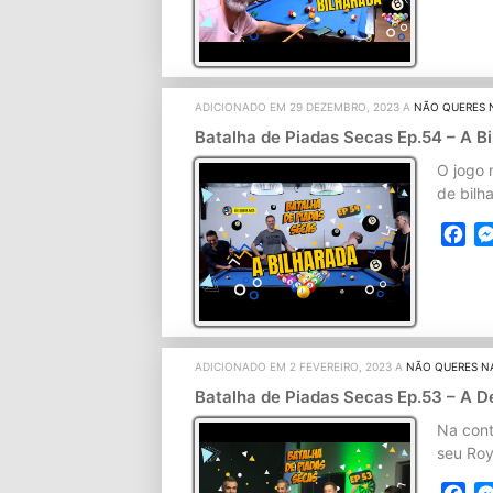
ADICIONADO EM 29 DEZEMBRO, 2023 A
NÃO QUERES 
Batalha de Piadas Secas Ep.54 – A 
O jogo 
de bilh
Fa
ADICIONADO EM 2 FEVEREIRO, 2023 A
NÃO QUERES N
Batalha de Piadas Secas Ep.53 – A 
Na cont
seu Roya