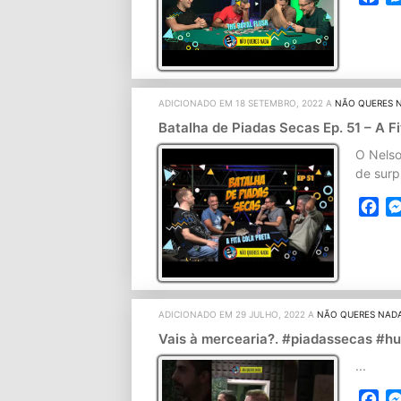
ADICIONADO EM 18 SETEMBRO, 2022 A
NÃO QUERES 
Batalha de Piadas Secas Ep. 51 – A F
O Nelso
de surp
Fa
ADICIONADO EM 29 JULHO, 2022 A
NÃO QUERES NAD
Vais à mercearia?. #piadassecas #
...
Fa