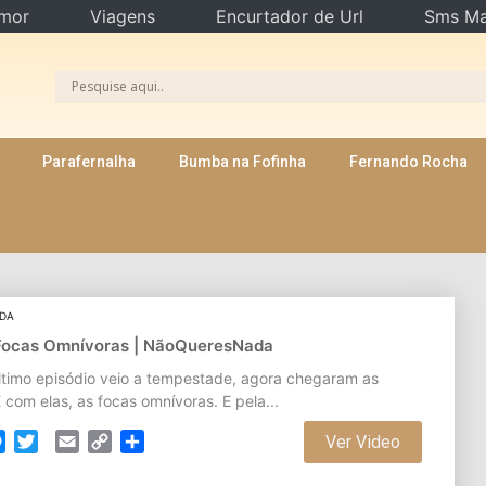
mor
Viagens
Encurtador de Url
Sms Ma
Parafernalha
Bumba na Fofinha
Fernando Rocha
ADA
 Focas Omnívoras | NãoQueresNada
ltimo episódio veio a tempestade, agora chegaram as
E com elas, as focas omnívoras. E pela...
cebook
Messenger
Twitter
Email
Copy
Partilhar
Ver Video
Link