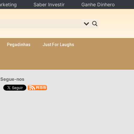
rketing
Saber Investir
Ganhe Dinhero
Pegadinhas
Just For Laughs
Segue-nos