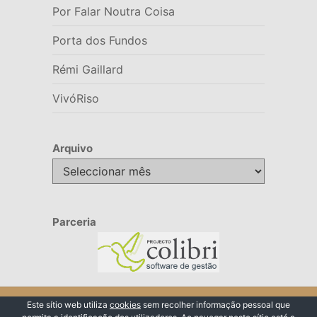
Por Falar Noutra Coisa
Porta dos Fundos
Rémi Gaillard
VivóRiso
Arquivo
Arquivo
Parceria
© 2026 VivóRiso
Este sítio web utiliza
cookies
sem recolher informação pessoal que