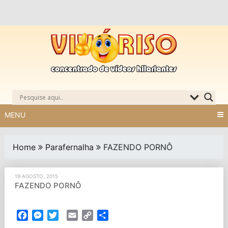
Skip
to
content
MENU
Home
Parafernalha
FAZENDO PORNÔ
19 AGOSTO, 2015
FAZENDO PORNÔ
Facebook
Messenger
Twitter
Email
Copy
Partilhar
Link