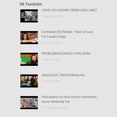
Vê Também
I GIVE YOU MONEY (REMI GAILLARD)
1 Outubro, 2016
Confused Old People – Best of Just
For Laughs Gags
26 Julho, 2015
PROBLEMATIZANDO A PALAVRA
5 Abril, 2021
GASOLINA | PARAFERNALHA
2 Junho, 2018
Pancadaria no farol coloca motoristas
numa tremenda fria
23 Fevereiro, 2018