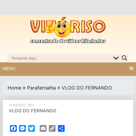
Skip
to
content
MENU
Home
Parafernalha
VLOG DO FERNANDO
15 AGOSTO, 2011
VLOG DO FERNANDO
Facebook
Messenger
Twitter
Email
Copy
Partilhar
Link