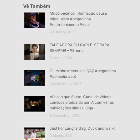
Vê Também
Mudo pedindo informação causa
briga!! #sbt #pegadinha
#entretenimento #viral
23 Junho, 2023
FALE AGORA OU CARLE-SE PARA
SEMPRE! – #Shorts
17 Abril, 2026
O ursinho atacou ela 🤣🤣 #pegadinha
#comedia #sbt
20 Setembro, 2025
Afinal o que é isso. Canal de vídeos
cómicos produzido por IA com várias
publicações diárias. Siga-
9 Dezembro, 2025
Just For Laughs Gag: Duck and walk!
9 Março, 2011