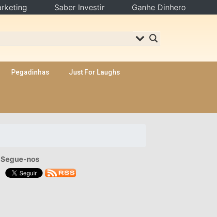
rketing
Saber Investir
Ganhe Dinhero
Pegadinhas
Just For Laughs
Segue-nos