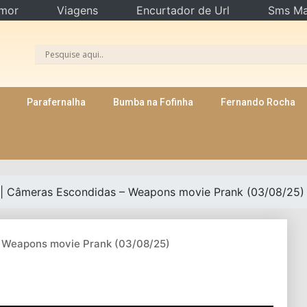
mor
Viagens
Encurtador de Url
Sms Ma
Parafernalha
Bumba na Fofinha
Fernando Rocha
 | Câmeras Escondidas – Weapons movie Prank (03/08/25)
– Weapons movie Prank (03/08/25)