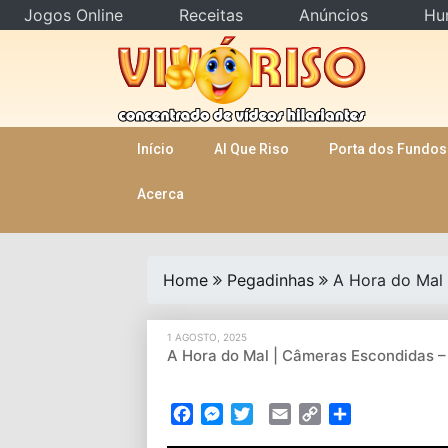
Jogos Online
Receitas
Anúncios
Hu
Skip
to
content
Início
AI Que Riso
Porta dos Fundos
Acerca
Home
Pegadinhas
A Hora do Mal
1 AGOSTO, 2025
A Hora do Mal | Câmeras Escondidas 
Facebook
Messenger
Twitter
Email
Copy
Partilhar
Link