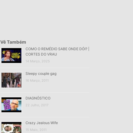
Vê Também
COMO O REMÉDIO SABE ONDE DÓI? |
CORTES DO VRAU
14 Março, 2025
Sleepy couple gag
16 Março, 2011
DIAGNÓSTICO
22 Julho, 2017
Crazy Jealous Wife
15 Maio, 2011