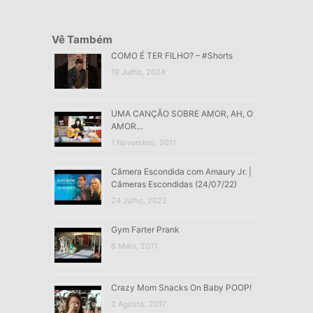
Vê Também
COMO É TER FILHO? – #Shorts
19 Julho, 2024
UMA CANÇÃO SOBRE AMOR, AH, O
AMOR…
1 Novembro, 2011
Câmera Escondida com Amaury Jr. |
Câmeras Escondidas (24/07/22)
24 Julho, 2022
Gym Farter Prank
6 Maio, 2011
Crazy Mom Snacks On Baby POOP!
2 Agosto, 2017