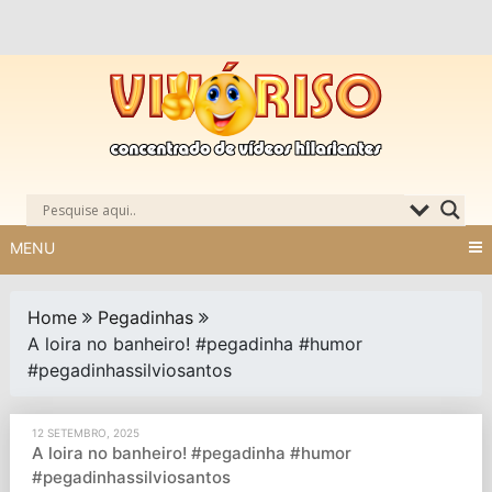
Skip
to
content
MENU
Home
Pegadinhas
A loira no banheiro! #pegadinha #humor
#pegadinhassilviosantos
12 SETEMBRO, 2025
A loira no banheiro! #pegadinha #humor
#pegadinhassilviosantos