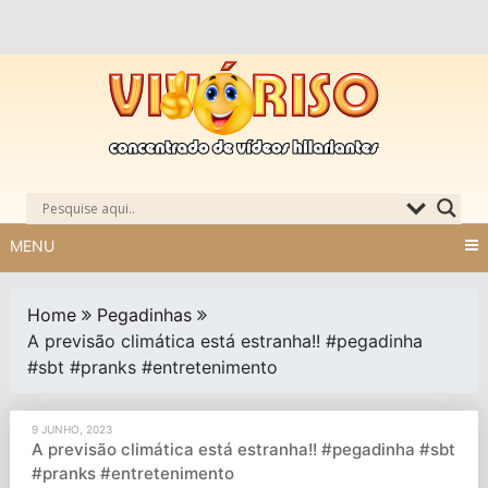
Skip
to
content
MENU
Home
Pegadinhas
A previsão climática está estranha!! #pegadinha
#sbt #pranks #entretenimento
9 JUNHO, 2023
A previsão climática está estranha!! #pegadinha #sbt
#pranks #entretenimento