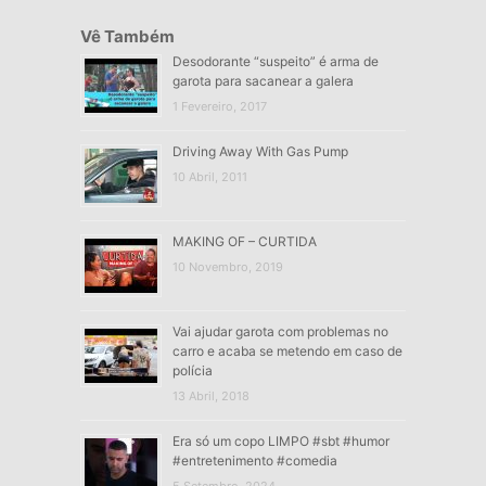
Vê Também
Desodorante “suspeito” é arma de
garota para sacanear a galera
1 Fevereiro, 2017
Driving Away With Gas Pump
10 Abril, 2011
MAKING OF – CURTIDA
10 Novembro, 2019
Vai ajudar garota com problemas no
carro e acaba se metendo em caso de
polícia
13 Abril, 2018
Era só um copo LIMPO #sbt #humor
#entretenimento #comedia
5 Setembro, 2024