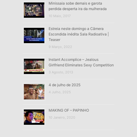
Minissaia sobe demais e garota
perdida desperta ira da mulherada
10 Maio, 2017
Estreia neste domingo a Câmera
Escondida inédita Sala Radioativa |
Teaser
9 Março, 2022
Instant Accomplice – Jealous
Girlfriend Eliminates Sexy Competition
3 Agosto, 2013
4 de julho de 2025
4 Julho, 2025
MAKING OF – PAPINHO
10 Janeiro, 2020