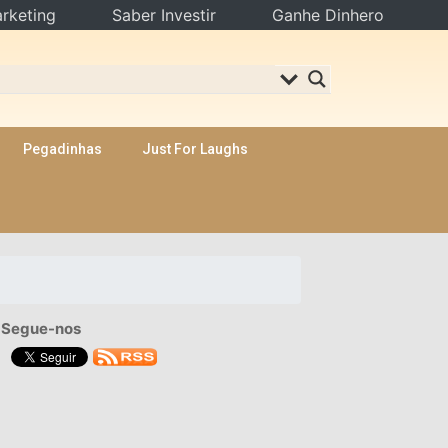
rketing
Saber Investir
Ganhe Dinhero
Pegadinhas
Just For Laughs
Segue-nos