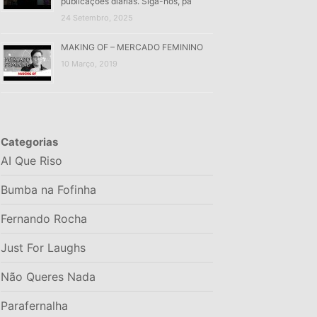
publicações diárias. Siga-nos, pa
24 Setembro, 2025
MAKING OF – MERCADO FEMININO
10 Março, 2019
Categorias
AI Que Riso
Bumba na Fofinha
Fernando Rocha
Just For Laughs
Não Queres Nada
Parafernalha