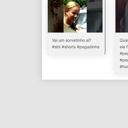
Vai um sorvetinho aí?
Quan
#sbt #shorts #pegadinha
ele 
#peg
#pe
#hu