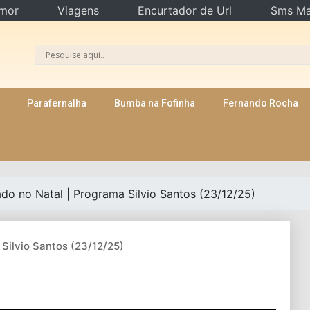
mor
Viagens
Encurtador de Url
Sms Ma
Parafernalha
Bumba na Fofinha
Fernando Rocha
do no Natal | Programa Silvio Santos (23/12/25)
Silvio Santos (23/12/25)