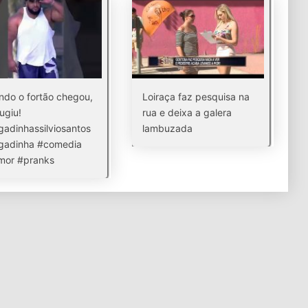
do o fortão chegou,
Loiraça faz pesquisa na
fugiu!
rua e deixa a galera
adinhassilviosantos
lambuzada
gadinha #comedia
mor #pranks