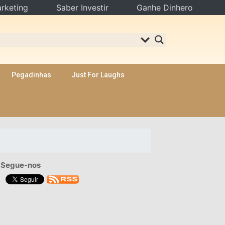
rketing
Saber Investir
Ganhe Dinhero
Pegadinhas
Just For Laughs
Segue-nos