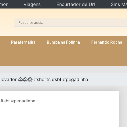
mor
Viagens
Encurtador de Url
Sms Ma
Parafernalha
Bumba na Fofinha
Fernando Rocha
levador 😱😱😱 #shorts #sbt #pegadinha
s #sbt #pegadinha