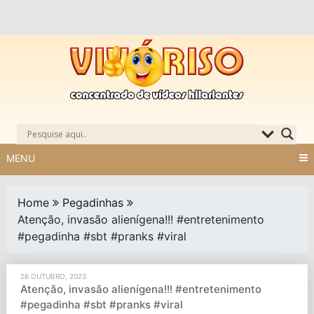
Skip
to
content
MENU
Home
Pegadinhas
Atenção, invasão alienígena!!! #entretenimento
#pegadinha #sbt #pranks #viral
26 OUTUBRO, 2023
Atenção, invasão alienígena!!! #entretenimento
#pegadinha #sbt #pranks #viral