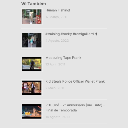
Vê Também
Human Fishing!
17 Março, 2011
#training #rocky #remigaillard 🥊
4 Agosto, 2023
Measuring Tape Prank
13 Abril, 2011
Kid Steals Police Officer Wallet Prank
2 Maio, 2011
Pi100Pé – 2º Aniversário (Rio Tinto) –
Final de Temporada
14 Agosto, 2019