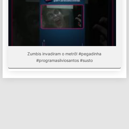
Zumbis invadiram o metrô! #pegadinha
#programasilviosantos #susto