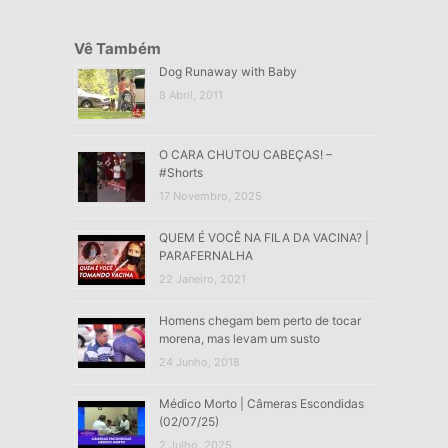
Vê Também
Dog Runaway with Baby
8 Abril, 2011
O CARA CHUTOU CABEÇAS! –
#Shorts
17 Novembro, 2025
QUEM É VOCÊ NA FILA DA VACINA? |
PARAFERNALHA
22 Janeiro, 2021
Homens chegam bem perto de tocar
morena, mas levam um susto
24 Junho, 2018
Médico Morto | Câmeras Escondidas
(02/07/25)
2 Julho, 2025