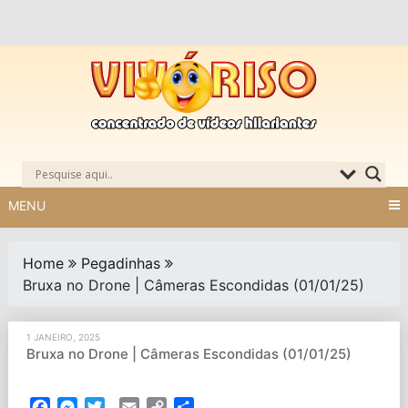
Skip
to
content
MENU
Home
Pegadinhas
Bruxa no Drone | Câmeras Escondidas (01/01/25)
1 JANEIRO, 2025
Bruxa no Drone | Câmeras Escondidas (01/01/25)
Facebook
Messenger
Twitter
Email
Copy
Partilhar