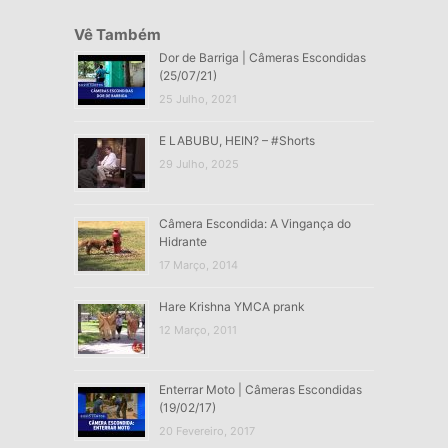
Vê Também
Dor de Barriga | Câmeras Escondidas
(25/07/21)
25 Julho, 2021
E LABUBU, HEIN? – #Shorts
29 Julho, 2025
Câmera Escondida: A Vingança do
Hidrante
17 Março, 2014
Hare Krishna YMCA prank
12 Março, 2011
Enterrar Moto | Câmeras Escondidas
(19/02/17)
20 Fevereiro, 2017