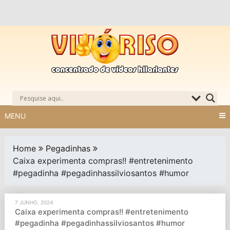
Skip
to
content
MENU
Home
Pegadinhas
Caixa experimenta compras!! #entretenimento
#pegadinha #pegadinhassilviosantos #humor
7 JUNHO, 2024
Caixa experimenta compras!! #entretenimento
#pegadinha #pegadinhassilviosantos #humor